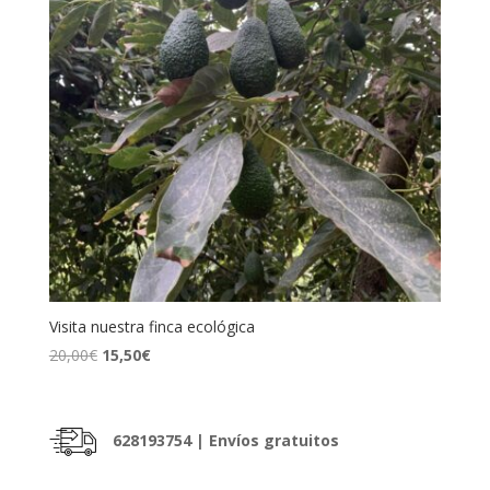
Visita nuestra finca ecológica
El
El
20,00
€
15,50
€
precio
precio
original
actual
era:
es:
628193754
| Envíos gratuitos
20,00€.
15,50€.